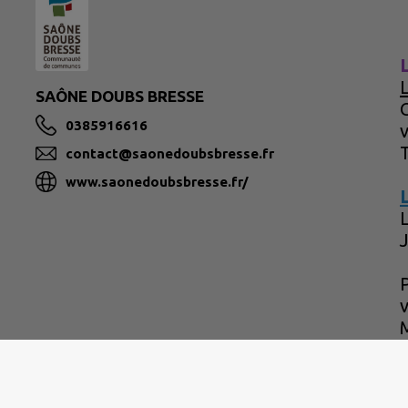
SAÔNE DOUBS BRESSE
C
0385916616
contact@saonedoubsbresse.fr
www.saonedoubsbresse.fr/
P