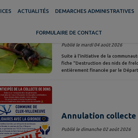
ICES
ACTUALITÉS
DEMARCHES ADMINISTRATIVES
 10 actualités sur 15 affichées sur cette page. Filtre sélec
Destruction nids de 
FORMULAIRE DE CONTACT
Publié le mardi 04 août 2026
Suite à l'initiative de la communau
fiche "Destruction des nids de frel
entièrement financée par le Dépar
agricole, et la communauté de co
Annulation collecte
Publié le dimanche 02 août 2026