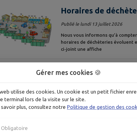
Horaires de déchète
Publié le lundi 13 juillet 2026
Nous vous informons qu’à compter d
horaires de déchèteries évoluent 
ci-joint une affiche
RESTRICTION USAG
Gérer mes cookies 🍪
Publié le lundi 06 juillet 2026
web utilise des cookies. Un cookie est un petit fichier enre
Monsieur le Préfet de Saône-et-Loir
e terminal lors de la visite sur le site.
portant restriction temporaire de 
 savoir plus, consultez notre
Politique de gestion des coo
de Saône-et-Loire (en pièce jointe)
vendredi 3 juillet 2026 Clux-Ville
Alerte renforcée
Obligatoire
FERMETURE MAIRIE