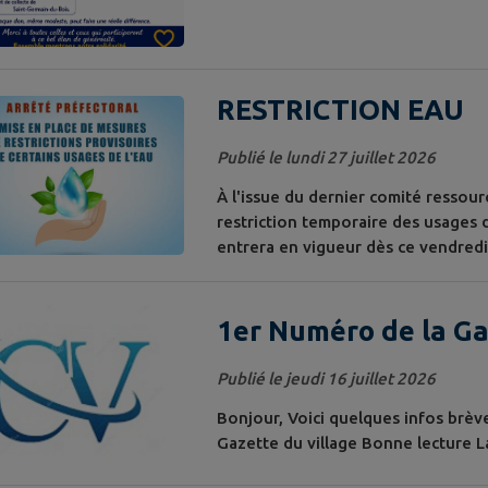
RESTRICTION EAU
Publié le lundi 27 juillet 2026
À l'issue du dernier comité ressour
restriction temporaire des usages d
entrera en vigueur dès ce vendredi
restrictions, possible essentielleme
présent lien : https://demarche.
adaptation-...
1er Numéro de la G
VILLENEVOISE
Publié le jeudi 16 juillet 2026
Bonjour, Voici quelques infos brè
Gazette du village Bonne lecture