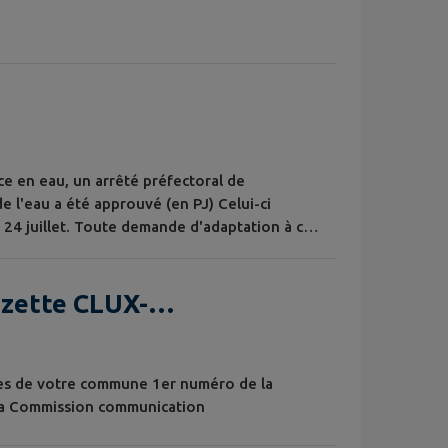
ce en eau, un arrêté préfectoral de
e l'eau a été approuvé (en PJ) Celui-ci
 24 juillet. Toute demande d'adaptation à ces
nt en secteur en crise, est à faire par le
numerique.gouv.fr/commencer/demande-d-
azette CLUX-
ves de votre commune 1er numéro de la
 La Commission communication