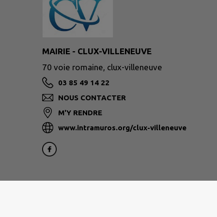
MAIRIE - CLUX-VILLENEUVE
70 voie romaine, clux-villeneuve
03 85 49 14 22
NOUS CONTACTER
M'Y RENDRE
www.intramuros.org/clux-villeneuve