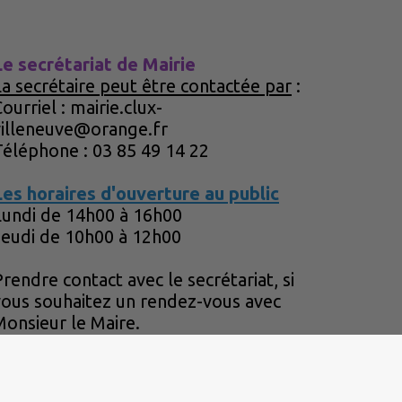
Le secrétariat de Mairie
La secrétaire peut être contactée par
:
ourriel : mairie.clux-
villeneuve@orange.fr
Téléphone : 03 85 49 14 22
Les horaires d'ouverture au public
Lundi de 14h00 à 16h00
Jeudi de 10h00 à 12h00
rendre contact avec le secrétariat, si
vous souhaitez un rendez-vous avec
Monsieur le Maire.