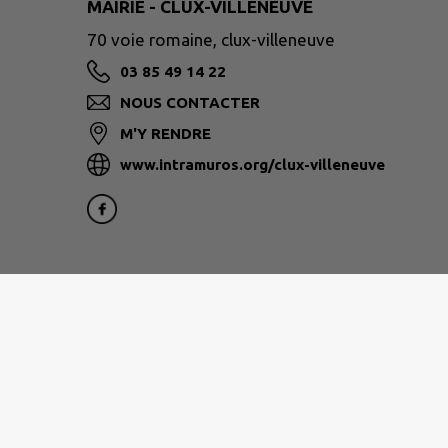
MAIRIE - CLUX-VILLENEUVE
70 voie romaine, clux-villeneuve
03 85 49 14 22
NOUS CONTACTER
M'Y RENDRE
www.intramuros.org/clux-villeneuve