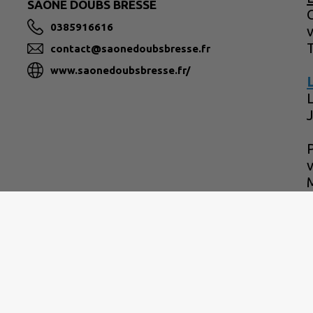
SAÔNE DOUBS BRESSE
C
0385916616
contact@saonedoubsbresse.fr
www.saonedoubsbresse.fr/
P