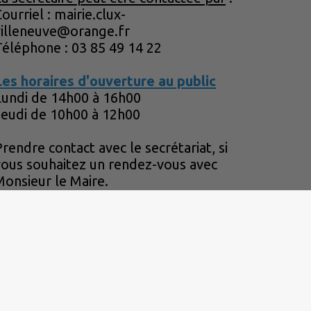
ourriel : mairie.clux-
villeneuve@orange.fr
Téléphone : 03 85 49 14 22
Les horaires d'ouverture au public
Lundi de 14h00 à 16h00
Jeudi de 10h00 à 12h00
rendre contact avec le secrétariat, si
vous souhaitez un rendez-vous avec
Monsieur le Maire.