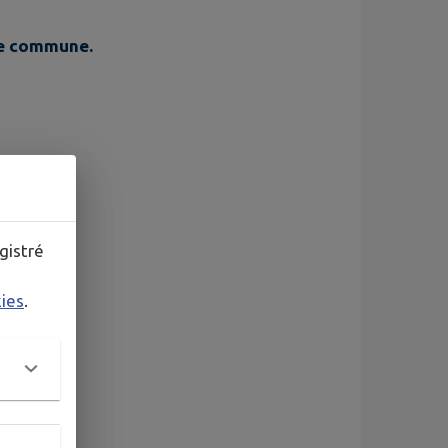
re commune.
gistré
kies
.