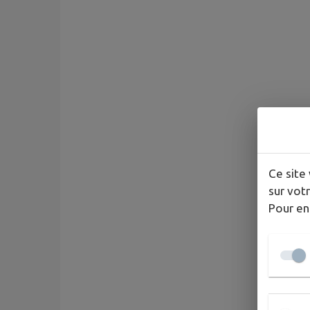
Ce site 
sur votr
Pour en
0 point