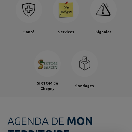
Santé
Services
Signaler
SIRTOM de
Sondages
Chagny
AGENDA DE
MON