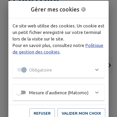
TERRITOIRE
Gérer mes cookies 🍪
Ce site web utilise des cookies. Un cookie est
un petit fichier enregistré sur votre terminal
lors de la visite sur le site.
Pour en savoir plus, consultez notre
Politique
de gestion des cookies
.
Obligatoire
10
15
Mesure d'audience (Matomo)
AOÛT
AOÛT
PIERRE-DE-BRESSE
REFUSER
VALIDER MON CHOIX
Exposition Muriel Ferronnière