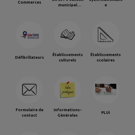
Commerces
municipal
e
(historique)
Établissements
Établissements
Défibrillateurs
culturels
scolaires
Formulaire de
Informations-
PLUi
contact
Générales