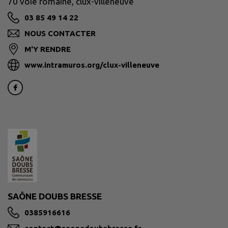
70 voie romaine, clux-villeneuve
03 85 49 14 22
NOUS CONTACTER
M'Y RENDRE
www.intramuros.org/clux-villeneuve
SAÔNE DOUBS BRESSE
0385916616