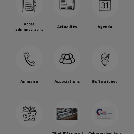
Actes
Actualités
Agenda
administratifs
Annuaire
Associations
Boîte à idées
CR et PV conseil
Cybermalveillanc