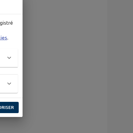
gistré
kies
.
ORISER