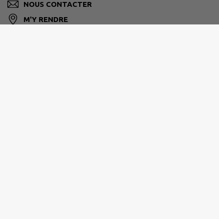
NOUS CONTACTER
M'Y RENDRE
www.intramuros.org/clux-villeneuve
SAÔNE DOUBS BRESSE
0385916616
contact@saonedoubsbresse.fr
www.saonedoubsbresse.fr/