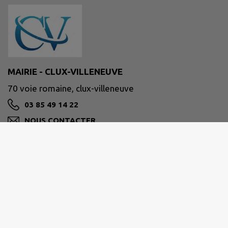
MAIRIE - CLUX-VILLENEUVE
70 voie romaine, clux-villeneuve
03 85 49 14 22
NOUS CONTACTER
M'Y RENDRE
www.intramuros.org/clux-villeneuve