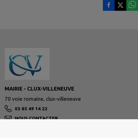
MAIRIE - CLUX-VILLENEUVE
70 voie romaine, clux-villeneuve
03 85 49 14 22
NOUS CONTACTER
M'Y RENDRE
www.intramuros.org/clux-villeneuve