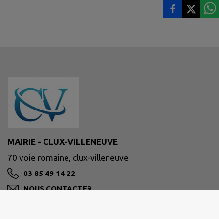
MAIRIE - CLUX-VILLENEUVE
70 voie romaine, clux-villeneuve
03 85 49 14 22
NOUS CONTACTER
M'Y RENDRE
www.intramuros.org/clux-villeneuve