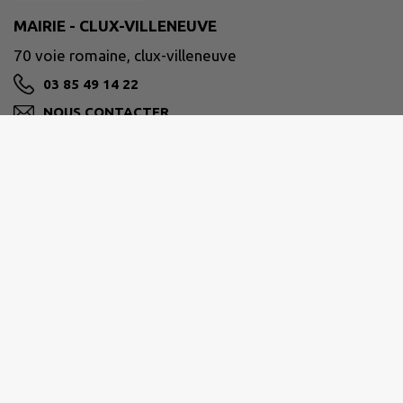
MAIRIE - CLUX-VILLENEUVE
70 voie romaine, clux-villeneuve
03 85 49 14 22
NOUS CONTACTER
M'Y RENDRE
www.intramuros.org/clux-villeneuve
SAÔNE DOUBS BRESSE