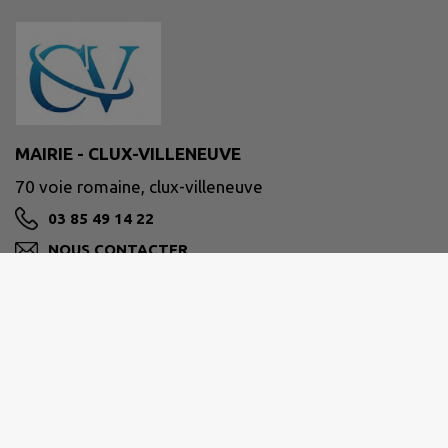
MAIRIE - CLUX-VILLENEUVE
70 voie romaine, clux-villeneuve
03 85 49 14 22
NOUS CONTACTER
M'Y RENDRE
www.intramuros.org/clux-villeneuve