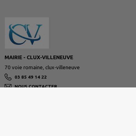
MAIRIE - CLUX-VILLENEUVE
70 voie romaine, clux-villeneuve
03 85 49 14 22
NOUS CONTACTER
M'Y RENDRE
www.intramuros.org/clux-villeneuve