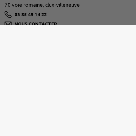
70 voie romaine, clux-villeneuve
03 85 49 14 22
NOUS CONTACTER
M'Y RENDRE
www.intramuros.org/clux-villeneuve
SAÔNE DOUBS BRESSE
0385916616