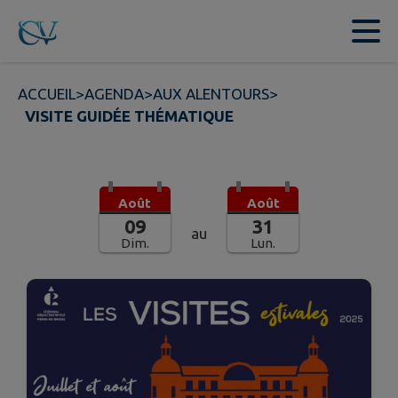
Contenu
Menu
Recherche
Pied de page
ACCUEIL
>
AGENDA
>
AUX ALENTOURS
>
VISITE GUIDÉE THÉMATIQUE
Août
Août
09
31
au
Dim.
Lun.