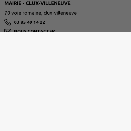
MAIRIE - CLUX-VILLENEUVE
70 voie romaine, clux-villeneuve
03 85 49 14 22
NOUS CONTACTER
M'Y RENDRE
www.intramuros.org/clux-villeneuve
SAÔNE DOUBS BRESSE