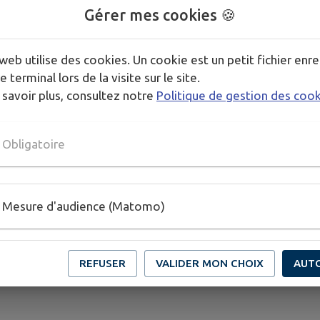
Gérer mes cookies 🍪
t-il sortir de France ?
web utilise des cookies. Un cookie est un petit fichier enre
-il voyager à l'étranger ?
e terminal lors de la visite sur le site.
 (maternelle ou élémentaire)
 savoir plus, consultez notre
Politique de gestion des coo
lycée
Obligatoire
Mesure d'audience (Matomo)
REFUSER
VALIDER MON CHOIX
AUT