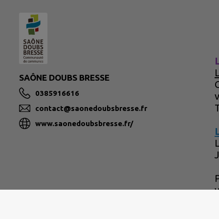
SAÔNE DOUBS BRESSE
C
0385916616
contact@saonedoubsbresse.fr
www.saonedoubsbresse.fr/
P