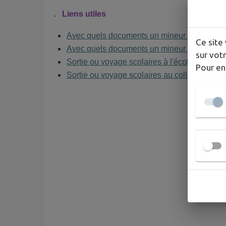
.
Liens utiles
Avec quels documents un mineur étranger peu
Ce site 
Avec quels documents un mineur français peut
sur votr
Sortie ou voyage scolaires à l'école primaire
Pour en
Sortie ou voyage scolaires au collège et au 