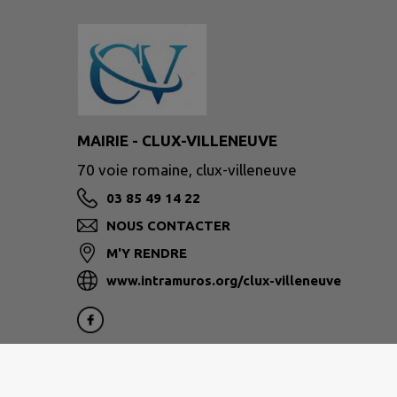
MAIRIE - CLUX-VILLENEUVE
70 voie romaine, clux-villeneuve
03 85 49 14 22
NOUS CONTACTER
M'Y RENDRE
www.intramuros.org/clux-villeneuve