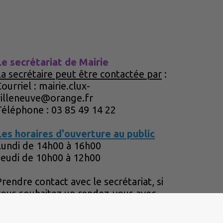
Le secrétariat de Mairie
La secrétaire peut être contactée par
:
ourriel : mairie.clux-
villeneuve@orange.fr
Téléphone : 03 85 49 14 22
Les horaires d'ouverture au public
Lundi de 14h00 à 16h00
Jeudi de 10h00 à 12h00
rendre contact avec le secrétariat, si
vous souhaitez un rendez-vous avec
Monsieur le Maire.