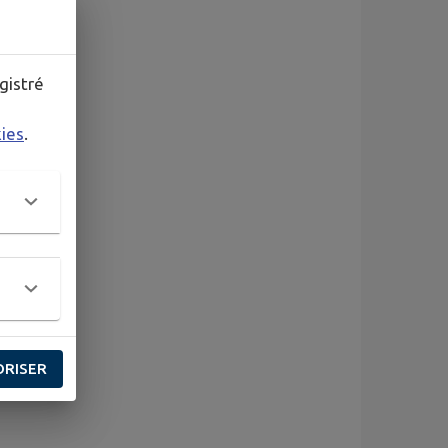
gistré
kies
.
ORISER