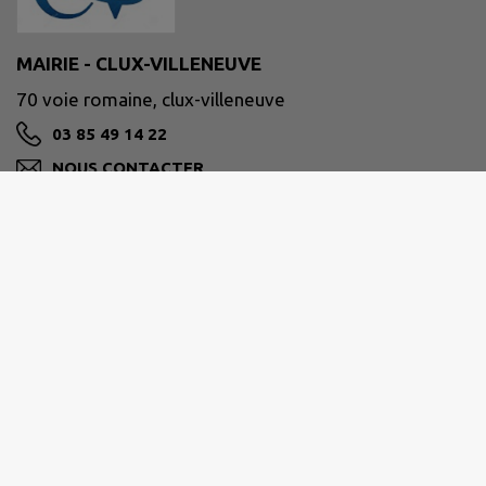
MAIRIE - CLUX-VILLENEUVE
70 voie romaine, clux-villeneuve
03 85 49 14 22
NOUS CONTACTER
M'Y RENDRE
www.intramuros.org/clux-villeneuve